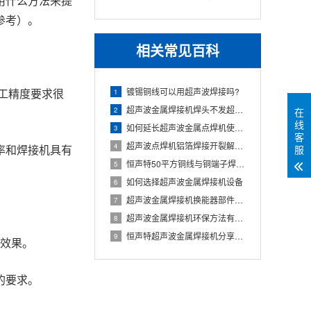
用什么方法来提
HST2030C
参考）。
相关常见百科
工精度要求很
镀锡铜线可以用超声波焊接吗?
1
超声波金属焊接机焊头不发超声是怎么回事
2
在
线
如何延长超声波金属点焊机使用寿命
3
客
超声波点焊机铝箔焊接开裂解决方法
4
率和焊接机具有
服
恒声特50平方铜线与铜端子焊接拉力测试和剥离力测试
5
如何选择超声波金属焊接机设备
6
超声波金属焊接机换能器部件装置注意事项
7
超声波金属焊接机环保方法有哪些
8
恒声特超声波金属焊接机分享焊接机常识的优点
9
效果。
的要求。