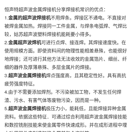
恒声特超声波金属焊接机分享焊接机常识的优点：
1.
金属的超声波焊接机
不用焊条。焊接区不通电。不直接对
被焊金属加热。焊接同一工件金属，与焊条电弧焊、气焊比
较，姑苏超声波塑料焊接机能耗要小得多。
2.
金属超声波焊机
可进行点焊、接连焊。其焊接速度快。在
使用规模方面。即使资料间的物理性能相差悬殊，也能很好
地焊接；还可进行其他方法无法收效的金属箔片、细丝、纤
细的器件及厚薄悬殊、多层金属片的焊接。
3.
超声波金属焊接机
焊点强度高，且其稳定性好。具有高抗
疲劳强度特征。
4.由于不需要添加焊剂。不污染被加工物，不发生任何焊
渣、污水、有害气体等废物污染，因而是一种。
5.
超声波金属焊接机
极压力小，能耗低，且能焊接异种金属
资料。依据这些特征．可通过综合利用超声波金属焊接技能
和数控铣削技能来使金属零件快速成形。并在成形进程中埋