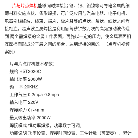
片与片点焊机
能够同时焊接铝 铜、银、铬镍等可导电金属的细
薄材料实施点状、条形焊接，可广泛应用与汽车电器、电子电机、
电器引线终端、线束、端片、极片耳等的点状、条状、线状之间焊
接相连。超声波金属焊接是利用额每秒钟数万次的高频振动波传递
到 两个需焊接的金属工件表面，再施以一定的压力，使金属表面相
互摩擦而形成分子层之间的熔合，达到焊接的目的。（点焊机视频
案例）
片与片点焊机技术参数：
规格
HST2020C
输出功率
 2
000W
频 率
 20
KHZ
工作气压
0.2mpa-0.8mpa
输入电压
220V
焊接能力
01-4mm
最大输出功率
 2000
W
焊接模式
恒功率焊接，功率数字可调。
功能说明
功率设置，焊接时间设置，工件计数（可清零），累计