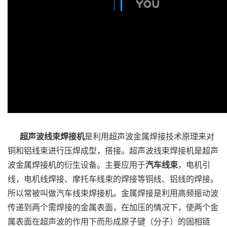
超声波线束焊接机
是利用超声波金属焊接技术原理来对
铜和铝线束进行压焊成型，搭接。超声波线束焊接机是超声
波金属焊接机的衍生设备。主要应用于
汽车线束
，电机引
线，电机线焊接、摩托车线束的焊接等铜线、铝线的焊接。
所以常被叫做汽车线束焊接机。金属焊接是利用高频振动波
传递到两个需焊接的金属表面，在加压的情况下，使两个金
属表面在超声波的作用下而形成原子键（分子）的固相链