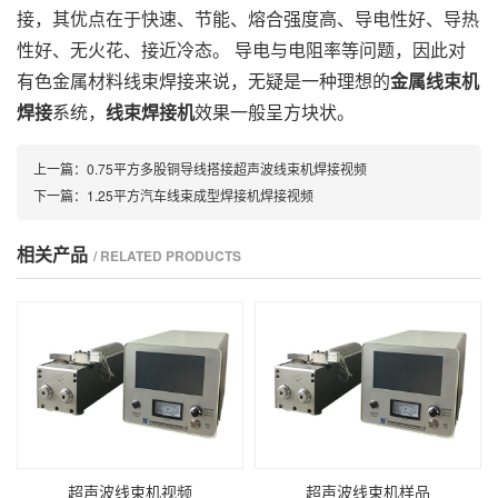
接，其优点在于快速、节能、熔合强度高、导电性好、导热
性好、无火花、接近冷态。 导电与电阻率等问题，因此对
有色金属材料线束焊接来说，无疑是一种理想的
金属线束机
焊接
系统，
线束焊接机
效果一般呈方块状。
上一篇：
0.75平方多股铜导线搭接超声波线束机焊接视频
下一篇：
1.25平方汽车线束成型焊接机焊接视频
相关产品
/ RELATED PRODUCTS
超声波线束机视频
超声波线束机样品