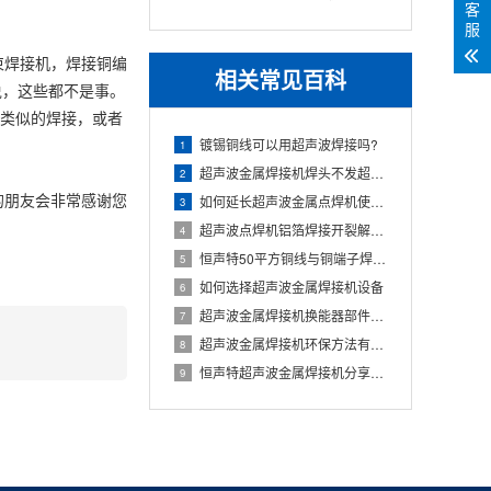
客
HST2030C
服
束焊接机，焊接铜编
相关常见百科
说，这些都不是事。
类似的焊接，或者
镀锡铜线可以用超声波焊接吗?
1
超声波金属焊接机焊头不发超声是怎么回事
2
的朋友会非常感谢您
如何延长超声波金属点焊机使用寿命
3
超声波点焊机铝箔焊接开裂解决方法
4
恒声特50平方铜线与铜端子焊接拉力测试和剥离力测试
5
如何选择超声波金属焊接机设备
6
超声波金属焊接机换能器部件装置注意事项
7
超声波金属焊接机环保方法有哪些
8
恒声特超声波金属焊接机分享焊接机常识的优点
9