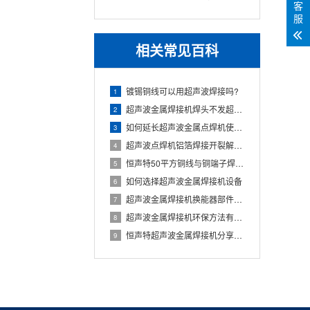
客
HST2030C
服
相关常见百科
镀锡铜线可以用超声波焊接吗?
1
超声波金属焊接机焊头不发超声是怎么回事
2
如何延长超声波金属点焊机使用寿命
3
超声波点焊机铝箔焊接开裂解决方法
4
恒声特50平方铜线与铜端子焊接拉力测试和剥离力测试
5
如何选择超声波金属焊接机设备
6
超声波金属焊接机换能器部件装置注意事项
7
超声波金属焊接机环保方法有哪些
8
恒声特超声波金属焊接机分享焊接机常识的优点
9